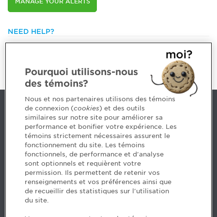
MANAGE YOUR ALERTS
NEED HELP?
514 788-1376 or
1 800 363-4688 [3033]
emploiCPA@cpaquebec.ca
Pourquoi utilisons-nous
des témoins?
Nous et nos partenaires utilisons des témoins
de connexion (
cookies
) et des outils
Contact us
similaires sur notre site pour améliorer sa
performance et bonifier votre expérience. Les
514 788-1376
1 800 363-4688 [3033]
témoins strictement nécessaires assurent le
emploiCPA@cpaquebec.ca
fonctionnement du site. Les témoins
fonctionnels, de performance et d'analyse
5, Place Ville Marie, bureau 800, Montréal
sont optionnels et requièrent votre
(Québec)
H3B 2G2
permission. Ils permettent de retenir vos
www.cpaquebec.ca
renseignements et vos préférences ainsi que
de recueillir des statistiques sur l'utilisation
du site.
Facebook – CPA
Facebook – Devenir CPA