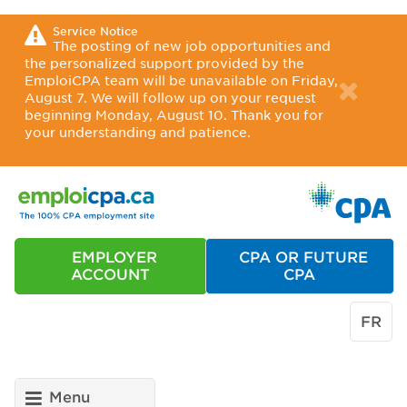
Service Notice
The posting of new job opportunities and
the personalized support provided by the
EmploiCPA team will be unavailable on Friday,
August 7. We will follow up on your request
beginning Monday, August 10. Thank you for
your understanding and patience.
EMPLOYER
CPA OR FUTURE
ACCOUNT
CPA
FR
Menu