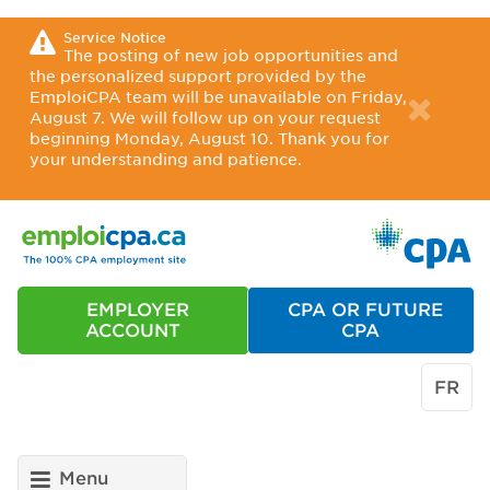
Service Notice
The posting of new job opportunities and
the personalized support provided by the
EmploiCPA team will be unavailable on Friday,
August 7. We will follow up on your request
beginning Monday, August 10. Thank you for
your understanding and patience.
EMPLOYER
CPA OR FUTURE
ACCOUNT
CPA
FR
Menu