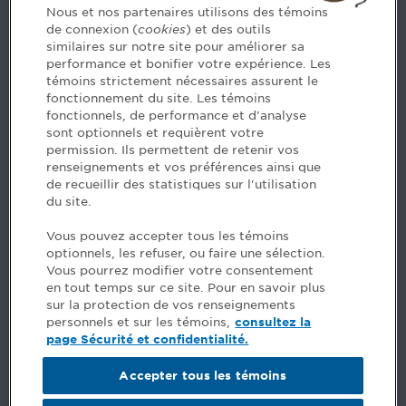
Nous et nos partenaires utilisons des témoins
de connexion (
cookies
) et des outils
Contact us
similaires sur notre site pour améliorer sa
performance et bonifier votre expérience. Les
514 788-1376
1 800 363-4688 [3033]
témoins strictement nécessaires assurent le
emploiCPA@cpaquebec.ca
fonctionnement du site. Les témoins
fonctionnels, de performance et d'analyse
5, Place Ville Marie, bureau 800, Montréal
sont optionnels et requièrent votre
(Québec)
H3B 2G2
permission. Ils permettent de retenir vos
www.cpaquebec.ca
renseignements et vos préférences ainsi que
de recueillir des statistiques sur l'utilisation
du site.
Facebook – CPA
Facebook – Devenir CPA
Vous pouvez accepter tous les témoins
Instagram
optionnels, les refuser, ou faire une sélection.
LinkedIn - CPA
Vous pourrez modifier votre consentement
LinkedIn - Emploi CPA
en tout temps sur ce site. Pour en savoir plus
TikTok
sur la protection de vos renseignements
YouTube
personnels et sur les témoins,
consultez la
page Sécurité et confidentialité.
FAQ
Accepter tous les témoins
Comments
Security and privacy