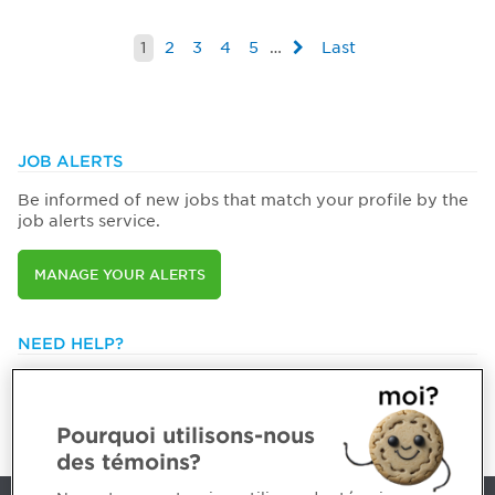
1
2
3
4
5
…
Last
JOB ALERTS
Be informed of new jobs that match your profile by the
job alerts service.
MANAGE YOUR ALERTS
NEED HELP?
514 788-1376 or
1 800 363-4688 [3033]
emploiCPA@cpaquebec.ca
Pourquoi utilisons-nous
des témoins?