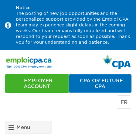
Notice
The posting of new job opportunities and the
personalized support provided by the Emploi CPA
team may experience slight delays in the coming
weeks. Our team remains fully mobilized and will
respond to your request as soon as possible. Thank
you for your understanding and patience.
EMPLOYER
CPA OR FUTURE
ACCOUNT
CPA
FR
Menu