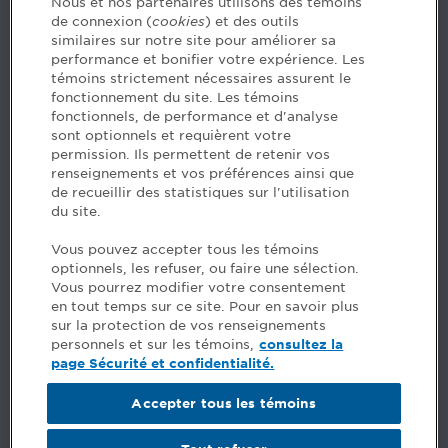
Nous et nos partenaires utilisons des témoins
de connexion (
cookies
) et des outils
Contact us
similaires sur notre site pour améliorer sa
performance et bonifier votre expérience. Les
514 788-1376
1 800 363-4688 [3033]
témoins strictement nécessaires assurent le
emploiCPA@cpaquebec.ca
fonctionnement du site. Les témoins
fonctionnels, de performance et d'analyse
5, Place Ville Marie, bureau 800, Montréal
sont optionnels et requièrent votre
(Québec)
H3B 2G2
permission. Ils permettent de retenir vos
www.cpaquebec.ca
renseignements et vos préférences ainsi que
de recueillir des statistiques sur l'utilisation
du site.
Facebook – CPA
Facebook – Devenir CPA
Vous pouvez accepter tous les témoins
Instagram
optionnels, les refuser, ou faire une sélection.
LinkedIn - CPA
Vous pourrez modifier votre consentement
LinkedIn - Emploi CPA
en tout temps sur ce site. Pour en savoir plus
TikTok
sur la protection de vos renseignements
YouTube
personnels et sur les témoins,
consultez la
page Sécurité et confidentialité.
FAQ
Accepter tous les témoins
Comments
Security and privacy