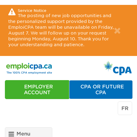
Service Notice
The posting of new job opportunities and
the personalized support provided by the
EmploiCPA team will be unavailable on Friday,
August 7. We will follow up on your request
beginning Monday, August 10. Thank you for
your understanding and patience.
EMPLOYER
CPA OR FUTURE
ACCOUNT
CPA
FR
Menu