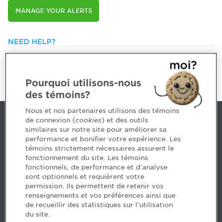
MANAGE YOUR ALERTS
NEED HELP?
514 788-1376 or
1 800 363-4688 [3033]
emploiCPA@cpaquebec.ca
Pourquoi utilisons-nous
des témoins?
Nous et nos partenaires utilisons des témoins
de connexion (
cookies
) et des outils
Contact us
similaires sur notre site pour améliorer sa
performance et bonifier votre expérience. Les
514 788-1376
1 800 363-4688 [3033]
témoins strictement nécessaires assurent le
emploiCPA@cpaquebec.ca
fonctionnement du site. Les témoins
fonctionnels, de performance et d'analyse
5, Place Ville Marie, bureau 800, Montréal
sont optionnels et requièrent votre
(Québec)
H3B 2G2
permission. Ils permettent de retenir vos
www.cpaquebec.ca
renseignements et vos préférences ainsi que
de recueillir des statistiques sur l'utilisation
du site.
Facebook – CPA