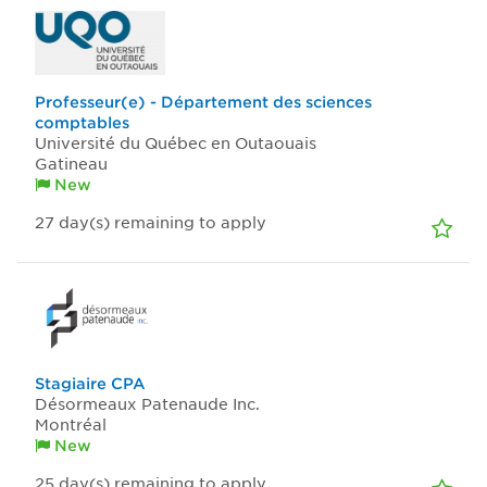
Professeur(e) - Département des sciences
comptables
Université du Québec en Outaouais
Gatineau
New
27
day(s)
remaining to apply
Stagiaire CPA
Désormeaux Patenaude Inc.
Montréal
New
25
day(s)
remaining to apply