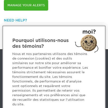
MANAGE YOUR ALERTS
NEED HELP?
514 788-1376 or
1 800 363-4688 [3033]
emploiCPA@cpaquebec.ca
Pourquoi utilisons-nous
des témoins?
Nous et nos partenaires utilisons des témoins
de connexion (
cookies
) et des outils
Contact us
similaires sur notre site pour améliorer sa
performance et bonifier votre expérience. Les
514 788-1376
1 800 363-4688 [3033]
témoins strictement nécessaires assurent le
emploiCPA@cpaquebec.ca
fonctionnement du site. Les témoins
fonctionnels, de performance et d'analyse
5, Place Ville Marie, bureau 800, Montréal
sont optionnels et requièrent votre
(Québec)
H3B 2G2
permission. Ils permettent de retenir vos
www.cpaquebec.ca
renseignements et vos préférences ainsi que
de recueillir des statistiques sur l'utilisation
du site.
Facebook – CPA