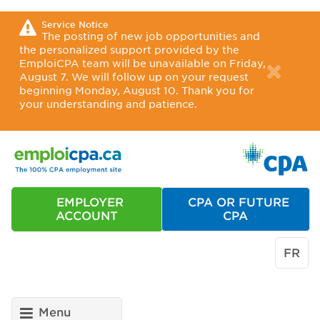
Service Notice
The posting of new job opportunities and
the personalized support provided by the
EmploiCPA team will be unavailable on Friday,
August 7. We will follow up on your request
beginning Monday, August 10. Thank you for
your understanding and patience.
EMPLOYER
CPA OR FUTURE
ACCOUNT
CPA
FR
Menu