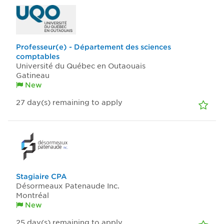
Professeur(e) - Département des sciences
comptables
Université du Québec en Outaouais
Gatineau
New
27
day(s)
remaining to apply
Stagiaire CPA
Désormeaux Patenaude Inc.
Montréal
New
25
day(s)
remaining to apply