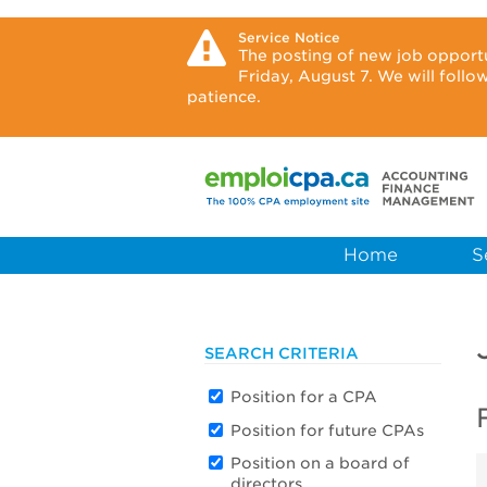
Service Notice
The posting of new job opport
Friday, August 7. We will foll
patience.
Home
S
SEARCH CRITERIA
Position for a CPA
Position for future CPAs
Position on a board of
directors