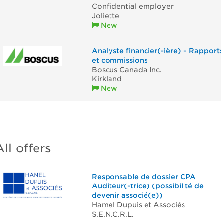
Confidential employer
Joliette
New
Analyste financier(-ière) – Rapport
et commissions
Boscus Canada Inc.
Kirkland
New
All offers
Responsable de dossier CPA
Auditeur(-trice) (possibilité de
devenir associé(e))
Hamel Dupuis et Associés
S.E.N.C.R.L.