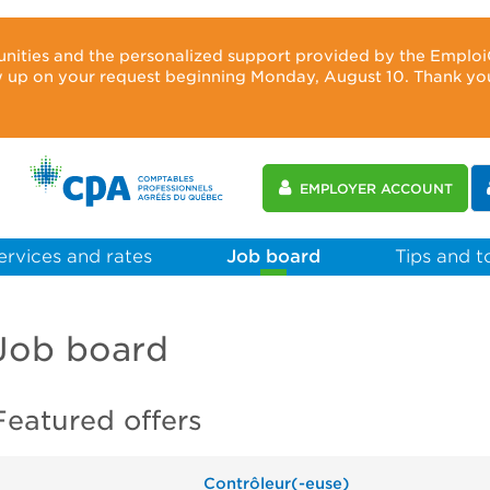
unities and the personalized support provided by the Emploi
ow up on your request beginning Monday, August 10. Thank yo
EMPLOYER ACCOUNT
ervices and rates
Job board
Tips and t
Job board
Featured offers
Contrôleur(-euse)