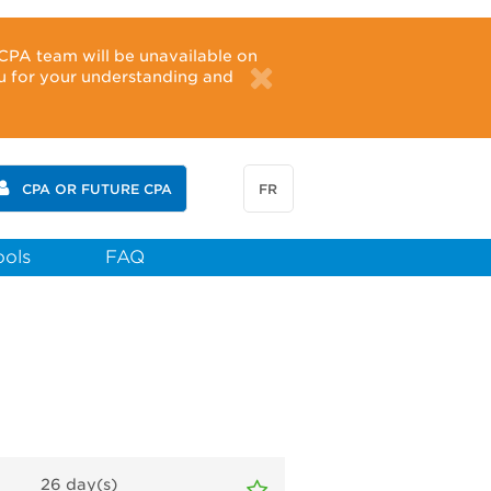
CPA team will be unavailable on
u for your understanding and
CPA OR FUTURE CPA
FR
ools
FAQ
26
day(s)