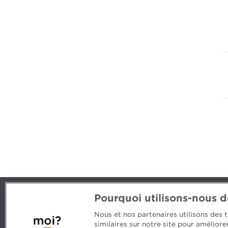
Pourquoi utilisons-nous 
Contact us
Nous et nos partenaires utilisons des
514 788-1376
1 800 363-
similaires sur notre site pour amélior