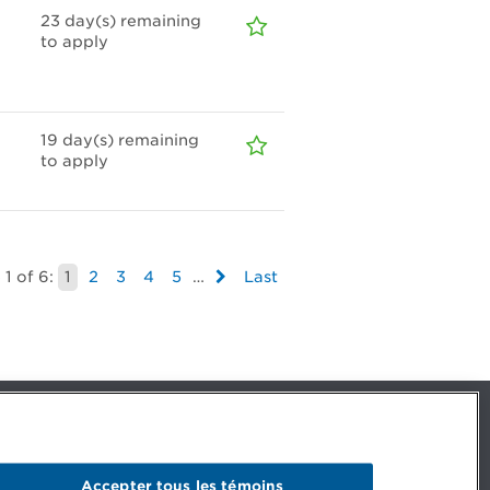
23
day(s)
remaining
to apply
19
day(s)
remaining
to apply
1 of 6:
1
2
3
4
5
…
Last
Facebook – CPA
Facebook – Devenir CPA
Instagram
Accepter tous les témoins