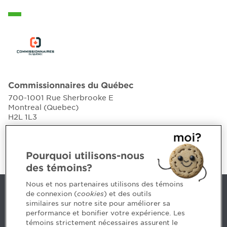
Commissionnaires du Québec
700-1001 Rue Sherbrooke E
Montreal (Quebec)
H2L 1L3
Website
Pourquoi utilisons-nous
des témoins?
Nous et nos partenaires utilisons des témoins
de connexion (
cookies
) et des outils
Contact us
similaires sur notre site pour améliorer sa
performance et bonifier votre expérience. Les
514 788-1376
1 800 363-4688 [3033]
témoins strictement nécessaires assurent le