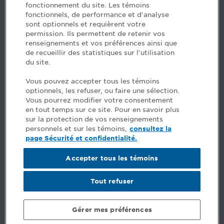
emploiCPA@cpaquebec.ca
fonctionnement du site. Les témoins
fonctionnels, de performance et d'analyse
5, Place Ville Marie, bureau 800, Montréal
sont optionnels et requièrent votre
(Québec)
H3B 2G2
permission. Ils permettent de retenir vos
www.cpaquebec.ca
renseignements et vos préférences ainsi que
de recueillir des statistiques sur l'utilisation
du site.
Facebook – CPA
Facebook – Devenir CPA
Vous pouvez accepter tous les témoins
Instagram
optionnels, les refuser, ou faire une sélection.
LinkedIn - CPA
Vous pourrez modifier votre consentement
LinkedIn - Emploi CPA
en tout temps sur ce site. Pour en savoir plus
TikTok
sur la protection de vos renseignements
YouTube
personnels et sur les témoins,
consultez la
page Sécurité et confidentialité.
FAQ
Accepter tous les témoins
Comments
Security and privacy
Site credits
Tout refuser
©
Ordre des comptables professionnels agréés du Québec
Gérer mes préférences