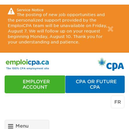
Service Notice
The posting of new job opportunities and
the personalized support provided by the
EmploiCPA team will be unavailable on Friday,
August 7. We will follow up on your request
beginning Monday, August 10. Thank you for
your understanding and patience.
EMPLOYER
CPA OR FUTURE
ACCOUNT
CPA
FR
Menu