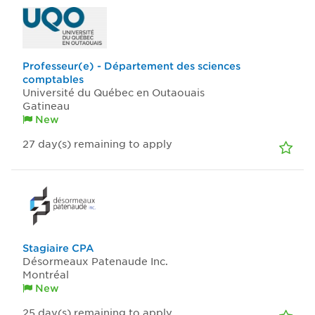
Professeur(e) - Département des sciences
comptables
Université du Québec en Outaouais
Gatineau
New
27
day(s)
remaining to apply
Stagiaire CPA
Désormeaux Patenaude Inc.
Montréal
New
25
day(s)
remaining to apply