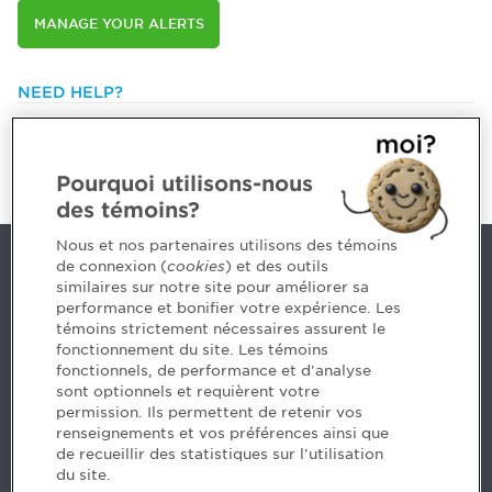
MANAGE YOUR ALERTS
NEED HELP?
514 788-1376 or
1 800 363-4688 [3033]
emploiCPA@cpaquebec.ca
Pourquoi utilisons-nous
des témoins?
Nous et nos partenaires utilisons des témoins
de connexion (
cookies
) et des outils
Contact us
similaires sur notre site pour améliorer sa
performance et bonifier votre expérience. Les
514 788-1376
1 800 363-4688 [3033]
témoins strictement nécessaires assurent le
emploiCPA@cpaquebec.ca
fonctionnement du site. Les témoins
fonctionnels, de performance et d'analyse
5, Place Ville Marie, bureau 800, Montréal
sont optionnels et requièrent votre
(Québec)
H3B 2G2
permission. Ils permettent de retenir vos
www.cpaquebec.ca
renseignements et vos préférences ainsi que
de recueillir des statistiques sur l'utilisation
du site.
Facebook – CPA