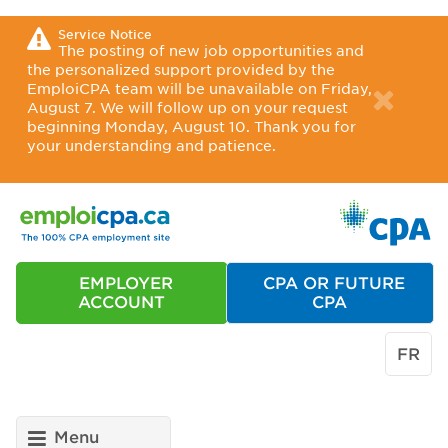
Service Notice
The posting of new job opportunities and
the personalized support provided by the
EmploiCPA team will be unavailable on Friday,
August 7. We will follow up on your request
beginning Monday, August 10. Thank you for
your understanding and patience.
EMPLOYER
CPA OR FUTURE
ACCOUNT
CPA
FR
Menu