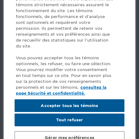
514 788-1376
1 800 363-4688 [3033]
témoins strictement nécessaires assurent le
emploiCPA@cpaquebec.ca
fonctionnement du site. Les témoins
fonctionnels, de performance et d'analyse
5, Place Ville Marie, bureau 800, Montréal
sont optionnels et requièrent votre
(Québec)
H3B 2G2
permission. Ils permettent de retenir vos
www.cpaquebec.ca
renseignements et vos préférences ainsi que
de recueillir des statistiques sur l'utilisation
du site.
Facebook – CPA
Facebook – Devenir CPA
Vous pouvez accepter tous les témoins
Instagram
optionnels, les refuser, ou faire une sélection.
LinkedIn - CPA
Vous pourrez modifier votre consentement
LinkedIn - Emploi CPA
en tout temps sur ce site. Pour en savoir plus
TikTok
sur la protection de vos renseignements
YouTube
personnels et sur les témoins,
consultez la
page Sécurité et confidentialité.
FAQ
Accepter tous les témoins
Commentaires
Sécurité et confidentialité
Tout refuser
Réalisation du site
©
Ordre des comptables professionnels agréés du Québec
Gérer mes préférences