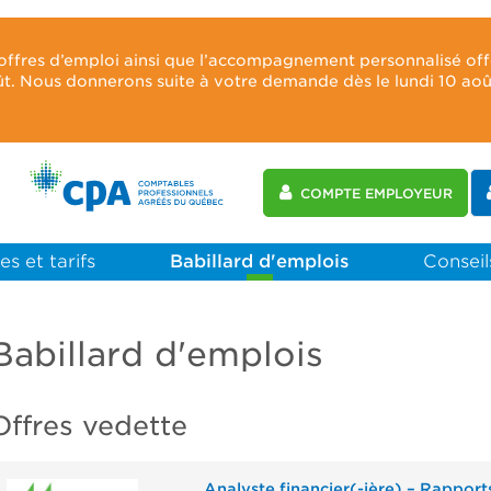
 offres d’emploi ainsi que l’accompagnement personnalisé of
oût. Nous donnerons suite à votre demande dès le lundi 10 ao
COMPTE EMPLOYEUR
es et tarifs
Babillard d'emplois
Conseils
Babillard d'emplois
Offres vedette
Analyste financier(-ière) – Rapport