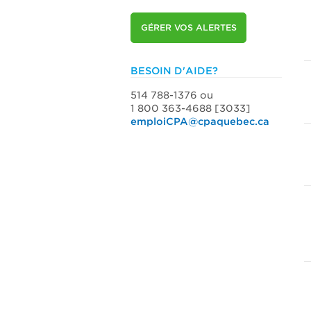
GÉRER VOS ALERTES
BESOIN D'AIDE?
514 788-1376 ou
1 800 363-4688 [3033]
emploiCPA@cpaquebec.ca