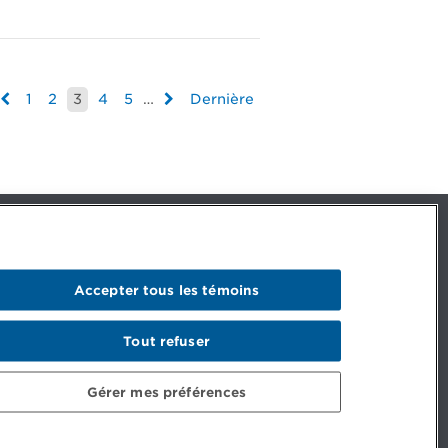
1
2
3
4
5
…
Dernière
Facebook – CPA
Facebook – Devenir CPA
Instagram
Accepter tous les témoins
LinkedIn - CPA
LinkedIn - Emploi CPA
Tout refuser
TikTok
YouTube
Gérer mes préférences
mptables professionnels agréés du Québec