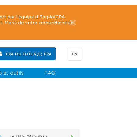
fert par l’équipe d’EmploiCPA
ût. Merci de votre compréhension
CPA OU FUTUR(E) CPA
EN
 et outils
FAQ
s
Reste 28
jour(s)