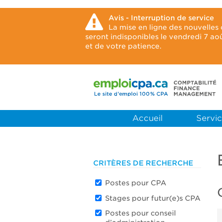
Avis - Interruption de service
La mise en ligne des nouvelles
seront indisponibles le vendredi 7 a
et de votre patience.
Accueil
Servic
CRITÈRES DE RECHERCHE
Postes pour CPA
Stages pour futur(e)s CPA
Postes pour conseil