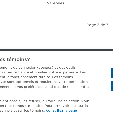
Varennes
Page 3 de 7 :
des témoins?
 témoins de connexion (
cookies
) et des outils
4688 [3033]
er sa performance et bonifier votre expérience. Les
ent le fonctionnement du site. Les témoins
yse sont optionnels et requièrent votre permission.
Montréal (Québec)
H3B 2G2
ements et vos préférences ainsi que de recueillir des
optionnels, les refuser, ou faire une sélection. Vous
 tout temps sur ce site. Pour en savoir plus sur la
tialité
Réalisation du site
©
Ordre des co
onnels et sur les témoins,
consultez la page