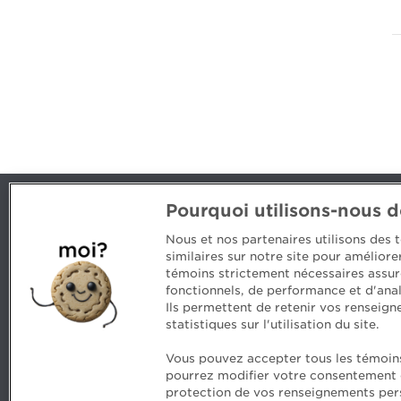
Pourquoi utilisons-nous 
Nous joindre
Nous et nos partenaires utilisons des
514 788-1376
1 800 363-
similaires sur notre site pour amélior
témoins strictement nécessaires assur
emploiCPA@cpaquebec.ca
fonctionnels, de performance et d'anal
5, Place Ville Marie, bureau 800, 
Ils permettent de retenir vos renseign
www.cpaquebec.ca
statistiques sur l'utilisation du site.
Vous pouvez accepter tous les témoins 
pourrez modifier votre consentement en
FAQ
Commentaires
Sécurité et confiden
protection de vos renseignements pers