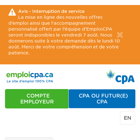
Avis - Interruption de service
La mise en ligne des nouvelles offres
d’emploi ainsi que l’accompagnement
personnalisé offert par l’équipe d’EmploiCPA
seront indisponibles le vendredi 7 août. Nous
donnerons suite à votre demande dès le lundi 10
août. Merci de votre compréhension et de votre
patience.
COMPTE
CPA OU FUTUR(E)
EMPLOYEUR
CPA
EN