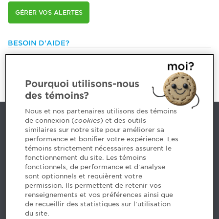
GÉRER VOS ALERTES
BESOIN D'AIDE?
514 788-1376 ou
1 800 363-4688 [3033]
emploiCPA@cpaquebec.ca
Pourquoi utilisons-nous
des témoins?
Nous et nos partenaires utilisons des témoins
de connexion (
cookies
) et des outils
Nous joindre
similaires sur notre site pour améliorer sa
performance et bonifier votre expérience. Les
514 788-1376
1 800 363-4688 [3033]
témoins strictement nécessaires assurent le
emploiCPA@cpaquebec.ca
fonctionnement du site. Les témoins
fonctionnels, de performance et d'analyse
5, Place Ville Marie, bureau 800, Montréal
sont optionnels et requièrent votre
(Québec)
H3B 2G2
permission. Ils permettent de retenir vos
www.cpaquebec.ca
renseignements et vos préférences ainsi que
de recueillir des statistiques sur l'utilisation
du site.
Facebook – CPA