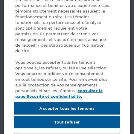
performance et bonifier votre expérience. Les
514 788-1376
1 800 363-4688 [3033]
témoins strictement nécessaires assurent le
emploiCPA@cpaquebec.ca
fonctionnement du site. Les témoins
fonctionnels, de performance et d'analyse
5, Place Ville Marie, bureau 800, Montréal
sont optionnels et requièrent votre
(Québec)
H3B 2G2
permission. Ils permettent de retenir vos
www.cpaquebec.ca
renseignements et vos préférences ainsi que
de recueillir des statistiques sur l'utilisation
du site.
Facebook – CPA
Facebook – Devenir CPA
Vous pouvez accepter tous les témoins
Instagram
optionnels, les refuser, ou faire une sélection.
LinkedIn - CPA
Vous pourrez modifier votre consentement
LinkedIn - Emploi CPA
en tout temps sur ce site. Pour en savoir plus
TikTok
sur la protection de vos renseignements
YouTube
personnels et sur les témoins,
consultez la
page Sécurité et confidentialité.
FAQ
Accepter tous les témoins
Commentaires
Sécurité et confidentialité
Réalisation du site
Tout refuser