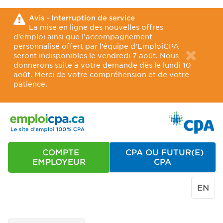
Avis - Interruption de service
La mise en ligne des nouvelles offres
d’emploi ainsi que l’accompagnement
personnalisé offert par l’équipe d’EmploiCPA
seront indisponibles le vendredi 7 août. Nous
donnerons suite à votre demande dès le lundi 10
août. Merci de votre compréhension et de votre
patience.
COMPTE
CPA OU FUTUR(E)
EMPLOYEUR
CPA
EN