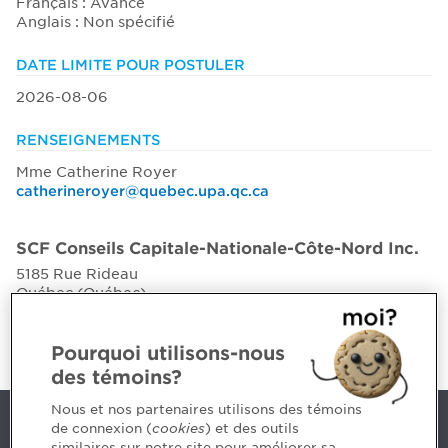
Français : Avancé
Anglais : Non spécifié
DATE LIMITE POUR POSTULER
2026-08-06
RENSEIGNEMENTS
Mme Catherine Royer
catherineroyer@quebec.upa.qc.ca
SCF Conseils Capitale-Nationale-Côte-Nord Inc.
5185 Rue Rideau
Québec (Québec)
G2E 5S2
Pourquoi utilisons-nous
des témoins?
Nous et nos partenaires utilisons des témoins
de connexion (
cookies
) et des outils
Nous joindre
similaires sur notre site pour améliorer sa