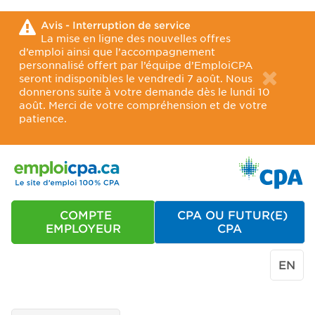
Avis - Interruption de service
La mise en ligne des nouvelles offres
d’emploi ainsi que l’accompagnement
personnalisé offert par l’équipe d’EmploiCPA
seront indisponibles le vendredi 7 août. Nous
donnerons suite à votre demande dès le lundi 10
août. Merci de votre compréhension et de votre
patience.
COMPTE
CPA OU FUTUR(E)
EMPLOYEUR
CPA
EN