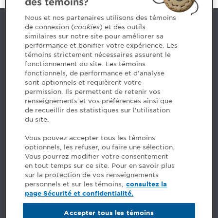
des témoins?
Nous et nos partenaires utilisons des témoins
de connexion (
cookies
) et des outils
Nous joindre
similaires sur notre site pour améliorer sa
performance et bonifier votre expérience. Les
514 788-1376
1 800 363-4688 [3033]
témoins strictement nécessaires assurent le
emploiCPA@cpaquebec.ca
fonctionnement du site. Les témoins
fonctionnels, de performance et d'analyse
5, Place Ville Marie, bureau 800, Montréal
sont optionnels et requièrent votre
(Québec)
H3B 2G2
permission. Ils permettent de retenir vos
www.cpaquebec.ca
renseignements et vos préférences ainsi que
de recueillir des statistiques sur l'utilisation
du site.
Facebook – CPA
Facebook – Devenir CPA
Vous pouvez accepter tous les témoins
Instagram
optionnels, les refuser, ou faire une sélection.
LinkedIn - CPA
Vous pourrez modifier votre consentement
LinkedIn - Emploi CPA
en tout temps sur ce site. Pour en savoir plus
TikTok
sur la protection de vos renseignements
YouTube
personnels et sur les témoins,
consultez la
page Sécurité et confidentialité.
FAQ
Accepter tous les témoins