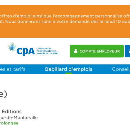
 offres d’emploi ainsi que l’accompagnement personnalisé of
oût. Nous donnerons suite à votre demande dès le lundi 10 ao
COMPTE EMPLOYEUR
es et tarifs
Babillard d'emplois
Conseils
e)
 Éditions
no-de-Montarville
rolongée