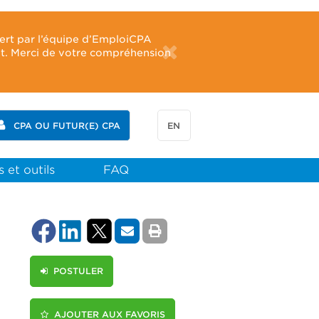
fert par l’équipe d’EmploiCPA
ût. Merci de votre compréhension
CPA OU FUTUR(E) CPA
EN
 et outils
FAQ
POSTULER
AJOUTER AUX FAVORIS