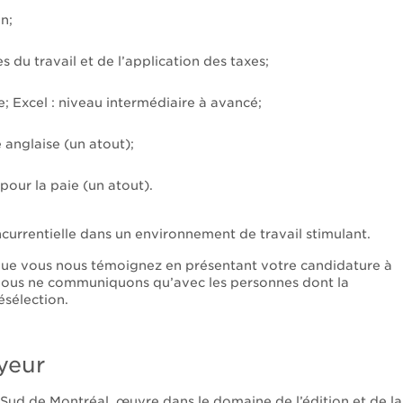
n;
du travail et de l’application des taxes;
 Excel : niveau intermédiaire à avancé;
anglaise (un atout);
pour la paie (un atout).
urrentielle dans un environnement de travail stimulant.
 que vous nous témoignez en présentant votre candidature à
nous ne communiquons qu’avec les personnes dont la
ésélection.
yeur
e-Sud de Montréal, œuvre dans le domaine de l’édition et de la