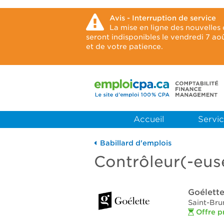
Avis - Interruption de service
La mise en ligne des nouvelles
seront indisponibles le vendredi 7 a
et de votre patience.
Accueil
Servic
Babillard d'emplois
Contrôleur(-eus
Goélette
Saint-Bru
Offre p