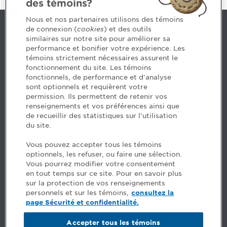
des témoins?
Nous et nos partenaires utilisons des témoins
de connexion (
cookies
) et des outils
Nous joindre
similaires sur notre site pour améliorer sa
performance et bonifier votre expérience. Les
514 788-1376
1 800 363-4688 [3033]
témoins strictement nécessaires assurent le
emploiCPA@cpaquebec.ca
fonctionnement du site. Les témoins
fonctionnels, de performance et d'analyse
5, Place Ville Marie, bureau 800, Montréal
sont optionnels et requièrent votre
(Québec)
H3B 2G2
permission. Ils permettent de retenir vos
www.cpaquebec.ca
renseignements et vos préférences ainsi que
de recueillir des statistiques sur l'utilisation
du site.
Facebook – CPA
Facebook – Devenir CPA
Vous pouvez accepter tous les témoins
Instagram
optionnels, les refuser, ou faire une sélection.
LinkedIn - CPA
Vous pourrez modifier votre consentement
LinkedIn - Emploi CPA
en tout temps sur ce site. Pour en savoir plus
TikTok
sur la protection de vos renseignements
YouTube
personnels et sur les témoins,
consultez la
page Sécurité et confidentialité.
FAQ
Accepter tous les témoins