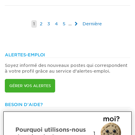
1
2
3
4
5
…
Dernière
ALERTES-EMPLOI
Soyez informé des nouveaux postes qui correspondent
à votre profil grâce au service d’alertes-emploi.
GÉRER VOS ALERTES
BESOIN D'AIDE?
514 788-1376 ou
1 800 363-4688 [3033]
emploiCPA@cpaquebec.ca
Pourquoi utilisons-nous