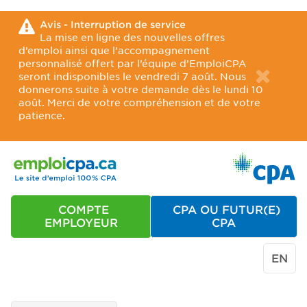
Avis - Interruption de service
La mise en ligne des nouvelles offres
d’emploi ainsi que l’accompagnement
personnalisé offert par l’équipe d’EmploiCPA
seront indisponibles le vendredi 7 août. Nous
donnerons suite à votre demande dès le lundi 10
août. Merci de votre compréhension et de votre
patience.
COMPTE
CPA OU FUTUR(E)
EMPLOYEUR
CPA
EN