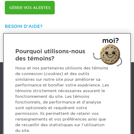
GÉRER VOS ALERTES
BESOIN D'AIDE?
514 788-1376 ou
1 800 363-4688 [3033]
emploiCPA@cpaquebec.ca
Pourquoi utilisons-nous
des témoins?
Nous et nos partenaires utilisons des témoins
de connexion (
cookies
) et des outils
Nous joindre
similaires sur notre site pour améliorer sa
performance et bonifier votre expérience. Les
514 788-1376
1 800 363-4688 [3033]
témoins strictement nécessaires assurent le
emploiCPA@cpaquebec.ca
fonctionnement du site. Les témoins
fonctionnels, de performance et d'analyse
5, Place Ville Marie, bureau 800, Montréal
sont optionnels et requièrent votre
(Québec)
H3B 2G2
permission. Ils permettent de retenir vos
www.cpaquebec.ca
renseignements et vos préférences ainsi que
de recueillir des statistiques sur l'utilisation
du site.
Facebook – CPA