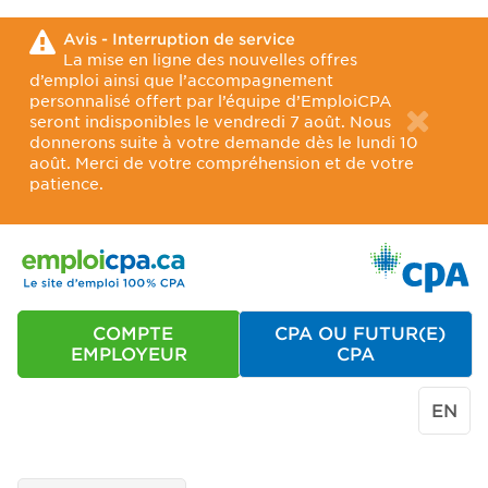
Avis - Interruption de service
La mise en ligne des nouvelles offres
d’emploi ainsi que l’accompagnement
personnalisé offert par l’équipe d’EmploiCPA
seront indisponibles le vendredi 7 août. Nous
donnerons suite à votre demande dès le lundi 10
août. Merci de votre compréhension et de votre
patience.
COMPTE
CPA OU FUTUR(E)
EMPLOYEUR
CPA
EN