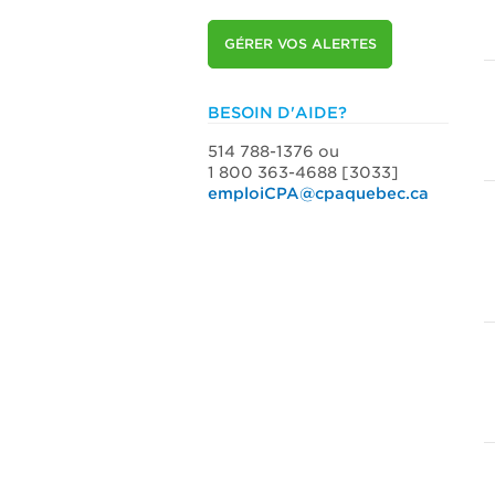
GÉRER VOS ALERTES
BESOIN D'AIDE?
514 788-1376 ou
1 800 363-4688 [3033]
emploiCPA@cpaquebec.ca