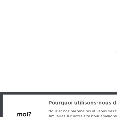
Pourquoi utilisons-nous 
Nous joindre
Nous et nos partenaires utilisons des
514 788-1376
1 800 363-
similaires sur notre site pour amélior