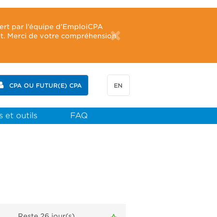
fert par l’équipe d’EmploiCPA
ût. Merci de votre compréhension
CPA OU FUTUR(E) CPA
EN
 et outils
FAQ
Reste 26
jour(s)