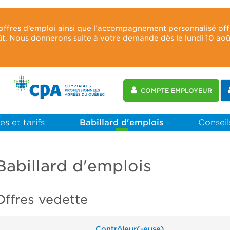
 offres d’emploi ainsi que l’accompagnement personnalisé of
oût. Nous donnerons suite à votre demande dès le lundi 10 ao
COMPTE EMPLOYEUR
es et tarifs
Babillard d'emplois
Conseils
Babillard d'emplois
Offres vedette
Contrôleur(-euse)