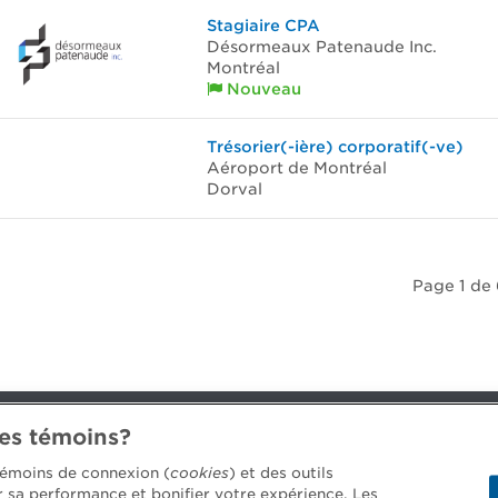
Stagiaire CPA
Désormeaux Patenaude Inc.
Montréal
Nouveau
Trésorier(-ière) corporatif(-ve)
Aéroport de Montréal
Dorval
Page 1 de 
des témoins?
 témoins de connexion (
cookies
) et des outils
4688 [3033]
er sa performance et bonifier votre expérience. Les