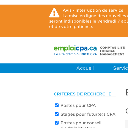
Avis - Interruption de service
La mise en ligne des nouvelles
seront indisponibles le vendredi 7 a
et de votre patience.
Accueil
Servic
CRITÈRES DE RECHERCHE
Postes pour CPA
Stages pour futur(e)s CPA
Postes pour conseil