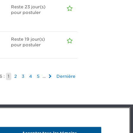
Reste 23
jour(s)
pour postuler
Reste 19
jour(s)
pour postuler
6 :
1
2
3
4
5
…
Dernière
Facebook – CPA
Facebook – Devenir CPA
Instagram
Accepter tous les témoins