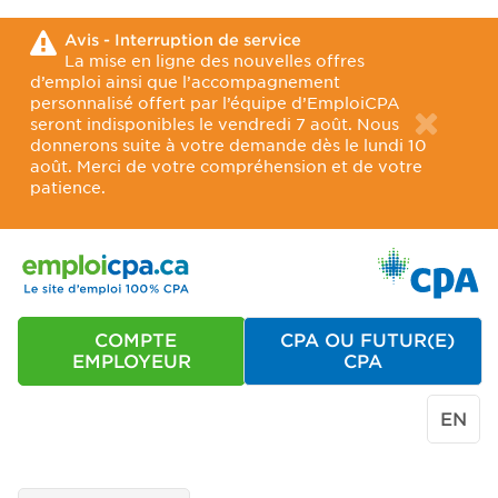
Avis - Interruption de service
La mise en ligne des nouvelles offres
d’emploi ainsi que l’accompagnement
personnalisé offert par l’équipe d’EmploiCPA
seront indisponibles le vendredi 7 août. Nous
donnerons suite à votre demande dès le lundi 10
août. Merci de votre compréhension et de votre
patience.
COMPTE
CPA OU FUTUR(E)
EMPLOYEUR
CPA
EN