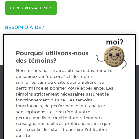
GÉRER VOS ALERTES
BESOIN D'AIDE?
514 788-1376 ou
1 800 363-4688 [3033]
emploiCPA@cpaquebec.ca
Pourquoi utilisons-nous
des témoins?
Nous et nos partenaires utilisons des témoins
de connexion (
cookies
) et des outils
Nous joindre
similaires sur notre site pour améliorer sa
performance et bonifier votre expérience. Les
514 788-1376
1 800 363-4688 [3033]
témoins strictement nécessaires assurent le
emploiCPA@cpaquebec.ca
fonctionnement du site. Les témoins
fonctionnels, de performance et d'analyse
5, Place Ville Marie, bureau 800, Montréal
sont optionnels et requièrent votre
(Québec)
H3B 2G2
permission. Ils permettent de retenir vos
www.cpaquebec.ca
renseignements et vos préférences ainsi que
de recueillir des statistiques sur l'utilisation
du site.
Facebook – CPA