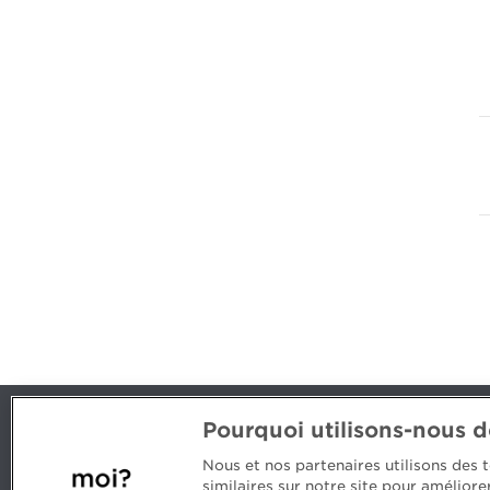
Pourquoi utilisons-nous 
Nous joindre
Nous et nos partenaires utilisons des
514 788-1376
1 800 363-
similaires sur notre site pour amélior