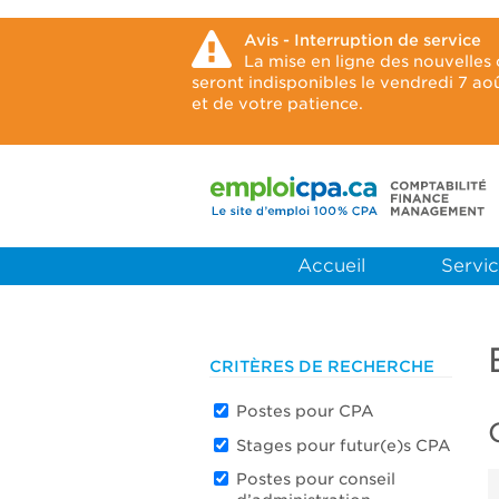
Avis - Interruption de service
La mise en ligne des nouvelles
seront indisponibles le vendredi 7 a
et de votre patience.
Accueil
Servic
CRITÈRES DE RECHERCHE
Postes pour CPA
Stages pour futur(e)s CPA
Postes pour conseil