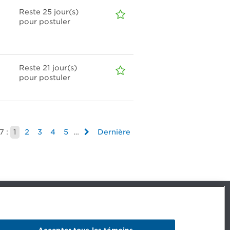
Reste 25
jour(s)
pour postuler
Reste 21
jour(s)
pour postuler
7 :
1
2
3
4
5
…
Dernière
Facebook – CPA
Facebook – Devenir CPA
Instagram
Accepter tous les témoins