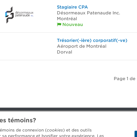
Stagiaire CPA
Désormeaux Patenaude Inc.
Montréal
Nouveau
Trésorier(-ière) corporatif(-ve)
Aéroport de Montréal
Dorval
Page 1 de 
des témoins?
 témoins de connexion (
cookies
) et des outils
4688 [3033]
er sa performance et bonifier votre expérience. Les