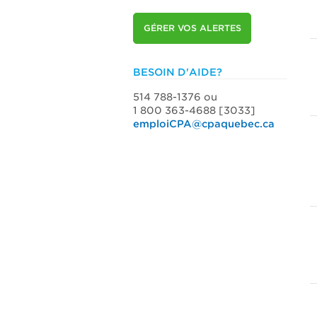
GÉRER VOS ALERTES
BESOIN D'AIDE?
514 788-1376 ou
1 800 363-4688 [3033]
emploiCPA@cpaquebec.ca