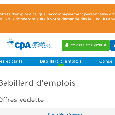
 offres d’emploi ainsi que l’accompagnement personnalisé of
oût. Nous donnerons suite à votre demande dès le lundi 10 ao
COMPTE EMPLOYEUR
es et tarifs
Babillard d'emplois
Conseils
Babillard d'emplois
Offres vedette
Contrôleur(-euse)