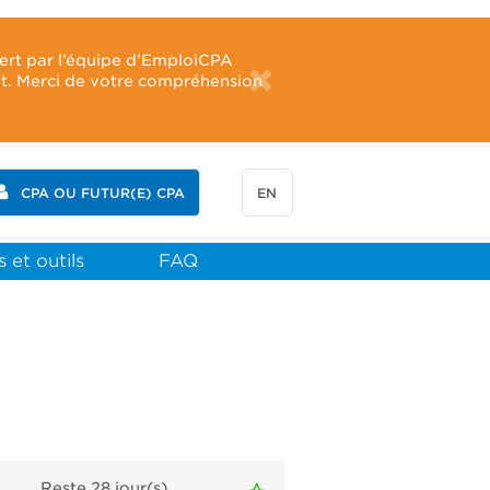
fert par l’équipe d’EmploiCPA
ût. Merci de votre compréhension
CPA OU FUTUR(E) CPA
EN
 et outils
FAQ
Reste 28
jour(s)