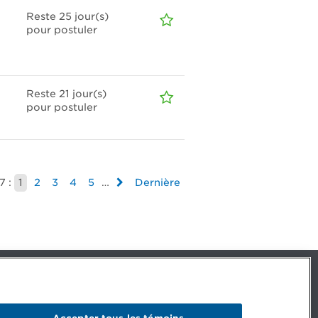
Reste 25
jour(s)
pour postuler
Reste 21
jour(s)
pour postuler
7 :
1
2
3
4
5
…
Dernière
Facebook – CPA
Facebook – Devenir CPA
Instagram
Accepter tous les témoins