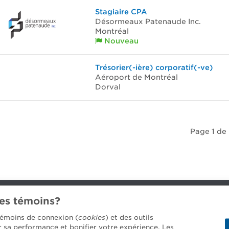
Stagiaire CPA
Désormeaux Patenaude Inc.
Montréal
Nouveau
Trésorier(-ière) corporatif(-ve)
Aéroport de Montréal
Dorval
Page 1 de 
des témoins?
 témoins de connexion (
cookies
) et des outils
4688 [3033]
er sa performance et bonifier votre expérience. Les