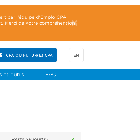
fert par l’équipe d’EmploiCPA
ût. Merci de votre compréhension
CPA OU FUTUR(E) CPA
EN
 et outils
FAQ
Reste 28
jour(s)