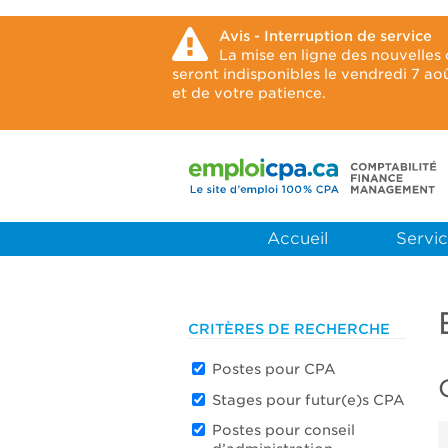
Avis - Interruption de service
La mise en ligne des nouvelles
seront indisponibles le vendredi 7 a
et de votre patience.
Accueil
Servic
CRITÈRES DE RECHERCHE
Postes pour CPA
Stages pour futur(e)s CPA
Postes pour conseil