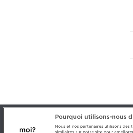
Pourquoi utilisons-nous 
Nous joindre
Nous et nos partenaires utilisons des
514 788-1376
1 800 363-
similaires sur notre site pour amélior