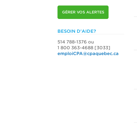
GÉRER VOS ALERTES
BESOIN D'AIDE?
514 788-1376 ou
1 800 363-4688 [3033]
emploiCPA@cpaquebec.ca