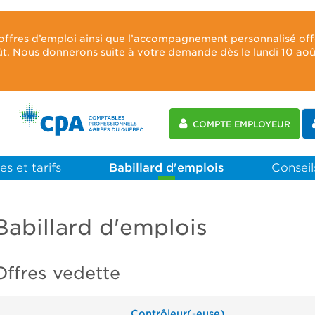
 offres d’emploi ainsi que l’accompagnement personnalisé of
oût. Nous donnerons suite à votre demande dès le lundi 10 ao
COMPTE EMPLOYEUR
es et tarifs
Babillard d'emplois
Conseils
Babillard d'emplois
Offres vedette
Contrôleur(-euse)