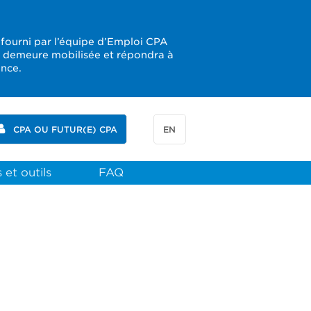
 fourni par l’équipe d’Emploi CPA
e demeure mobilisée et répondra à
ence.
CPA OU FUTUR(E) CPA
EN
 et outils
FAQ