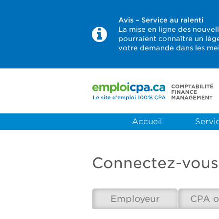
Avis – Service au ralenti
La mise en ligne des nouvel
pourraient connaître un lég
votre demande dans les meil
Accueil
Servic
Connectez-vous
Employeur
CPA o