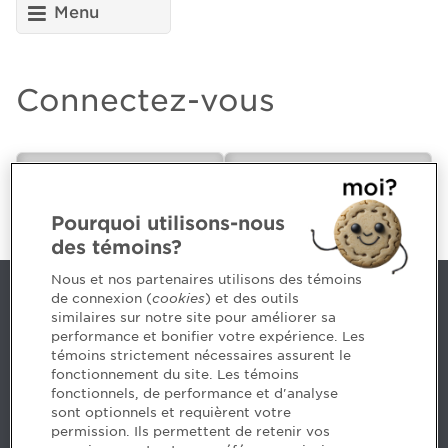
Menu
Connectez-vous
CPA ou futur(e)
Employeur
CPA
Pourquoi utilisons-nous
des témoins?
Nous et nos partenaires utilisons des témoins
de connexion (
cookies
) et des outils
Nous joindre
similaires sur notre site pour améliorer sa
performance et bonifier votre expérience. Les
514 788-1376
1 800 363-4688 [3033]
témoins strictement nécessaires assurent le
emploiCPA@cpaquebec.ca
fonctionnement du site. Les témoins
fonctionnels, de performance et d'analyse
5, Place Ville Marie, bureau 800, Montréal
sont optionnels et requièrent votre
(Québec)
H3B 2G2
permission. Ils permettent de retenir vos
www.cpaquebec.ca