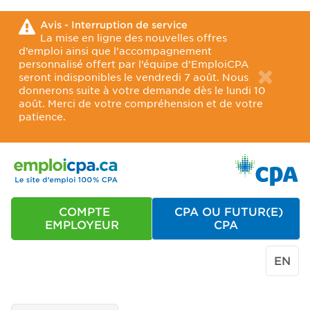
Avis - Interruption de service
La mise en ligne des nouvelles offres
d’emploi ainsi que l’accompagnement
personnalisé offert par l’équipe d’EmploiCPA
seront indisponibles le vendredi 7 août. Nous
donnerons suite à votre demande dès le lundi 10
août. Merci de votre compréhension et de votre
patience.
COMPTE
CPA OU FUTUR(E)
EMPLOYEUR
CPA
EN