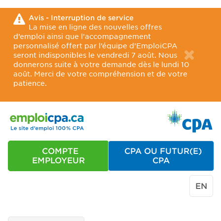
Avis - Interruption de service
La mise en ligne des nouvelles offres
d’emploi ainsi que l’accompagnement
personnalisé offert par l’équipe d’EmploiCPA
seront indisponibles le vendredi 7 août. Nous
donnerons suite à votre demande dès le lundi 10
août. Merci de votre compréhension et de votre
patience.
COMPTE
CPA OU FUTUR(E)
EMPLOYEUR
CPA
EN