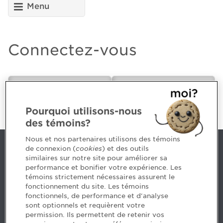
Menu
Connectez-vous
CPA ou futur(e)
Employeur
CPA
Pourquoi utilisons-nous
des témoins?
Nous et nos partenaires utilisons des témoins
de connexion (
cookies
) et des outils
Nous joindre
similaires sur notre site pour améliorer sa
performance et bonifier votre expérience. Les
514 788-1376
1 800 363-4688 [3033]
témoins strictement nécessaires assurent le
emploiCPA@cpaquebec.ca
fonctionnement du site. Les témoins
fonctionnels, de performance et d'analyse
5, Place Ville Marie, bureau 800, Montréal
sont optionnels et requièrent votre
(Québec)
H3B 2G2
permission. Ils permettent de retenir vos
www.cpaquebec.ca