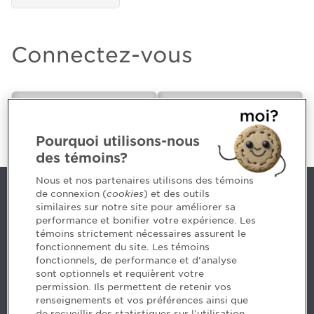
Connectez-vous
CPA ou futur(e)
Employeur
CPA
Pourquoi utilisons-nous
des témoins?
Nous et nos partenaires utilisons des témoins
de connexion (
cookies
) et des outils
Nous joindre
similaires sur notre site pour améliorer sa
performance et bonifier votre expérience. Les
514 788-1376
1 800 363-4688 [3033]
témoins strictement nécessaires assurent le
emploiCPA@cpaquebec.ca
fonctionnement du site. Les témoins
fonctionnels, de performance et d'analyse
5, Place Ville Marie, bureau 800, Montréal
sont optionnels et requièrent votre
(Québec)
H3B 2G2
permission. Ils permettent de retenir vos
www.cpaquebec.ca
renseignements et vos préférences ainsi que
de recueillir des statistiques sur l'utilisation