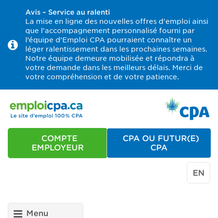
Avis – Service au ralenti
La mise en ligne des nouvelles offres d'emploi ainsi
que l'accompagnement personnalisé fourni par
l’équipe d’Emploi CPA pourraient connaître un
léger ralentissement dans les prochaines semaines.
Notre équipe demeure mobilisée et répondra à
votre demande dans les meilleurs délais. Merci de
votre compréhension et de votre patience.
COMPTE
CPA OU FUTUR(E)
EMPLOYEUR
CPA
EN
Menu