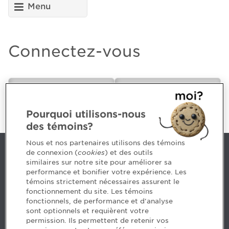
Menu
Connectez-vous
CPA ou futur(e)
Employeur
CPA
Pourquoi utilisons-nous
des témoins?
Nous et nos partenaires utilisons des témoins
de connexion (
cookies
) et des outils
Nous joindre
similaires sur notre site pour améliorer sa
performance et bonifier votre expérience. Les
514 788-1376
1 800 363-4688 [3033]
témoins strictement nécessaires assurent le
emploiCPA@cpaquebec.ca
fonctionnement du site. Les témoins
fonctionnels, de performance et d'analyse
5, Place Ville Marie, bureau 800, Montréal
sont optionnels et requièrent votre
(Québec)
H3B 2G2
permission. Ils permettent de retenir vos
www.cpaquebec.ca