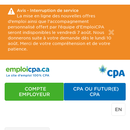
Avis - Interruption de service
La mise en ligne des nouvelles offres
d’emploi ainsi que l’accompagnement
personnalisé offert par l’équipe d’EmploiCPA
seront indisponibles le vendredi 7 août. Nous
donnerons suite à votre demande dès le lundi 10
août. Merci de votre compréhension et de votre
patience.
COMPTE
CPA OU FUTUR(E)
EMPLOYEUR
CPA
EN