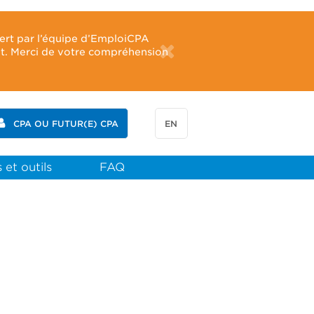
fert par l’équipe d’EmploiCPA
ût. Merci de votre compréhension
CPA OU FUTUR(E) CPA
EN
 et outils
FAQ