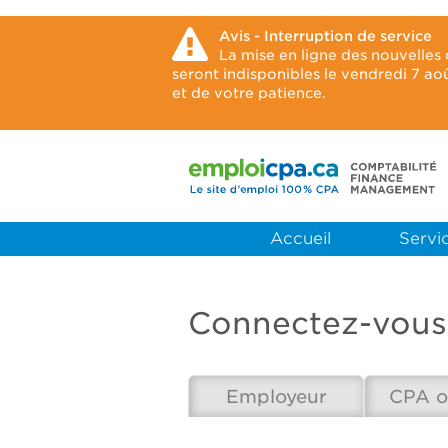
Avis - Interruption de service
La mise en ligne des nouvelles
seront indisponibles le vendredi 7 a
et de votre patience.
Accueil
Servic
Connectez-vous
Employeur
CPA o