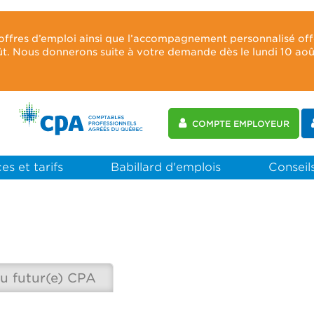
 offres d’emploi ainsi que l’accompagnement personnalisé of
oût. Nous donnerons suite à votre demande dès le lundi 10 ao
COMPTE EMPLOYEUR
es et tarifs
Babillard d'emplois
Conseils
u futur(e) CPA