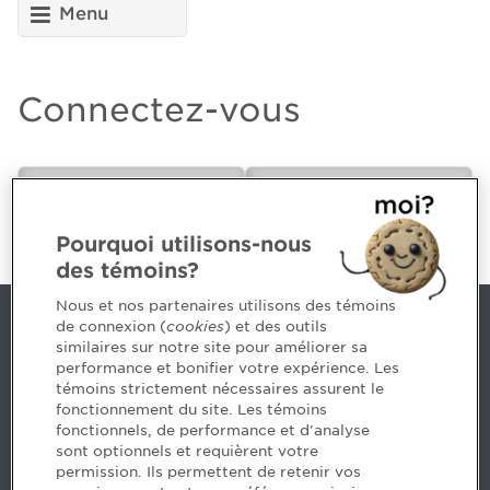
Menu
Connectez-vous
CPA ou futur(e)
Employeur
CPA
Pourquoi utilisons-nous
des témoins?
Nous et nos partenaires utilisons des témoins
de connexion (
cookies
) et des outils
Nous joindre
similaires sur notre site pour améliorer sa
performance et bonifier votre expérience. Les
514 788-1376
1 800 363-4688 [3033]
témoins strictement nécessaires assurent le
emploiCPA@cpaquebec.ca
fonctionnement du site. Les témoins
fonctionnels, de performance et d'analyse
5, Place Ville Marie, bureau 800, Montréal
sont optionnels et requièrent votre
(Québec)
H3B 2G2
permission. Ils permettent de retenir vos
www.cpaquebec.ca