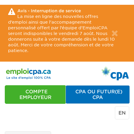
Avis - Interruption de service
La mise en ligne des nouvelles offres
d’emploi ainsi que l’accompagnement
personnalisé offert par l’équipe d’EmploiCPA
seront indisponibles le vendredi 7 août. Nous
donnerons suite à votre demande dès le lundi 10
août. Merci de votre compréhension et de votre
patience.
COMPTE
CPA OU FUTUR(E)
EMPLOYEUR
CPA
EN