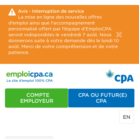
Avis - Interruption de service
La mise en ligne des nouvelles offres
d’emploi ainsi que l’accompagnement
personnalisé offert par l’équipe d’EmploiCPA
seront indisponibles le vendredi 7 août. Nous
donnerons suite à votre demande dès le lundi 10
août. Merci de votre compréhension et de votre
patience.
COMPTE
CPA OU FUTUR(E)
EMPLOYEUR
CPA
EN