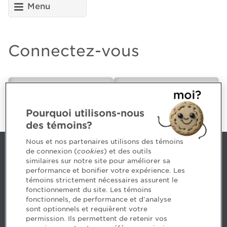
Menu
Connectez-vous
CPA ou futur(e)
Employeur
CPA
Pourquoi utilisons-nous
des témoins?
Nous et nos partenaires utilisons des témoins
de connexion (
cookies
) et des outils
Nous joindre
similaires sur notre site pour améliorer sa
performance et bonifier votre expérience. Les
514 788-1376
1 800 363-4688 [3033]
témoins strictement nécessaires assurent le
emploiCPA@cpaquebec.ca
fonctionnement du site. Les témoins
fonctionnels, de performance et d'analyse
5, Place Ville Marie, bureau 800, Montréal
sont optionnels et requièrent votre
(Québec)
H3B 2G2
permission. Ils permettent de retenir vos
www.cpaquebec.ca