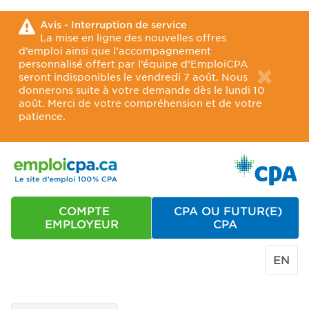
Avis - Interruption de service
La mise en ligne des nouvelles offres
d’emploi ainsi que l’accompagnement
personnalisé offert par l’équipe d’EmploiCPA
seront indisponibles le vendredi 7 août. Nous
donnerons suite à votre demande dès le lundi 10
août. Merci de votre compréhension et de votre
patience.
COMPTE
CPA OU FUTUR(E)
EMPLOYEUR
CPA
EN