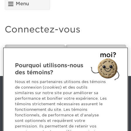
Menu
Connectez-vous
CPA ou futur(e)
Employeur
CPA
Pourquoi utilisons-nous
des témoins?
Nous et nos partenaires utilisons des témoins
de connexion (
cookies
) et des outils
Nous joindre
similaires sur notre site pour améliorer sa
performance et bonifier votre expérience. Les
514 788-1376
1 800 363-4688 [3033]
témoins strictement nécessaires assurent le
emploiCPA@cpaquebec.ca
fonctionnement du site. Les témoins
fonctionnels, de performance et d'analyse
5, Place Ville Marie, bureau 800, Montréal
sont optionnels et requièrent votre
(Québec)
H3B 2G2
permission. Ils permettent de retenir vos
www.cpaquebec.ca