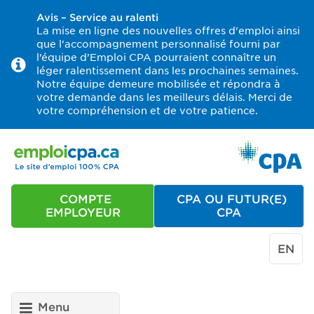
Avis – Service au ralenti
La mise en ligne des nouvelles offres d'emploi ainsi
que l'accompagnement personnalisé fourni par
l’équipe d’Emploi CPA pourraient connaître un
léger ralentissement dans les prochaines semaines.
Notre équipe demeure mobilisée et répondra à
votre demande dans les meilleurs délais. Merci de
votre compréhension et de votre patience.
COMPTE
CPA OU FUTUR(E)
EMPLOYEUR
CPA
EN
Menu