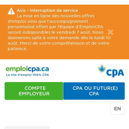
Avis - Interruption de service
La mise en ligne des nouvelles offres
d’emploi ainsi que l’accompagnement
personnalisé offert par l’équipe d’EmploiCPA
seront indisponibles le vendredi 7 août. Nous
donnerons suite à votre demande dès le lundi 10
août. Merci de votre compréhension et de votre
patience.
COMPTE
CPA OU FUTUR(E)
EMPLOYEUR
CPA
EN