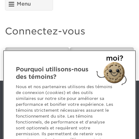
Menu
Connectez-vous
CPA ou futur(e)
Employeur
CPA
Pourquoi utilisons-nous
des témoins?
Nous et nos partenaires utilisons des témoins
de connexion (
cookies
) et des outils
Nous joindre
similaires sur notre site pour améliorer sa
performance et bonifier votre expérience. Les
514 788-1376
1 800 363-4688 [3033]
témoins strictement nécessaires assurent le
emploiCPA@cpaquebec.ca
fonctionnement du site. Les témoins
fonctionnels, de performance et d'analyse
5, Place Ville Marie, bureau 800, Montréal
sont optionnels et requièrent votre
(Québec)
H3B 2G2
permission. Ils permettent de retenir vos
www.cpaquebec.ca