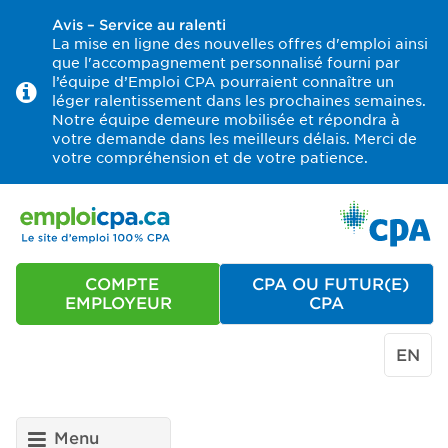
Avis – Service au ralenti
La mise en ligne des nouvelles offres d'emploi ainsi
que l'accompagnement personnalisé fourni par
l’équipe d’Emploi CPA pourraient connaître un
léger ralentissement dans les prochaines semaines.
Notre équipe demeure mobilisée et répondra à
votre demande dans les meilleurs délais. Merci de
votre compréhension et de votre patience.
COMPTE
CPA OU FUTUR(E)
EMPLOYEUR
CPA
EN
Menu