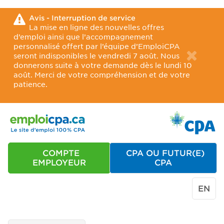
Avis - Interruption de service
La mise en ligne des nouvelles offres
d’emploi ainsi que l’accompagnement
personnalisé offert par l’équipe d’EmploiCPA
seront indisponibles le vendredi 7 août. Nous
donnerons suite à votre demande dès le lundi 10
août. Merci de votre compréhension et de votre
patience.
COMPTE
CPA OU FUTUR(E)
EMPLOYEUR
CPA
EN