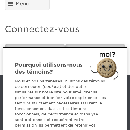
Menu
Connectez-vous
CPA ou futur(e)
Employeur
CPA
Pourquoi utilisons-nous
des témoins?
Nous et nos partenaires utilisons des témoins
de connexion (
cookies
) et des outils
Nous joindre
similaires sur notre site pour améliorer sa
performance et bonifier votre expérience. Les
514 788-1376
1 800 363-4688 [3033]
témoins strictement nécessaires assurent le
emploiCPA@cpaquebec.ca
fonctionnement du site. Les témoins
fonctionnels, de performance et d'analyse
5, Place Ville Marie, bureau 800, Montréal
sont optionnels et requièrent votre
(Québec)
H3B 2G2
permission. Ils permettent de retenir vos
www.cpaquebec.ca