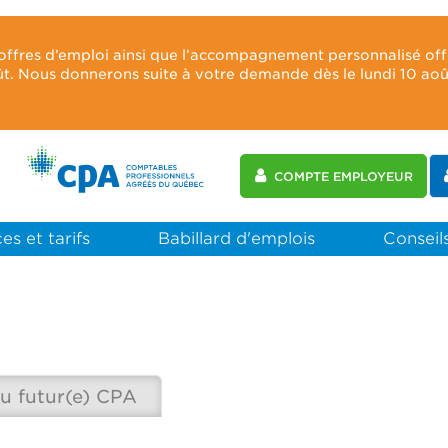
 offres d’emploi ainsi que l’accompagnement personnalisé of
oût. Nous donnerons suite à votre demande dès le lundi 10 ao
COMPTE EMPLOYEUR
es et tarifs
Babillard d'emplois
Conseils
u futur(e) CPA