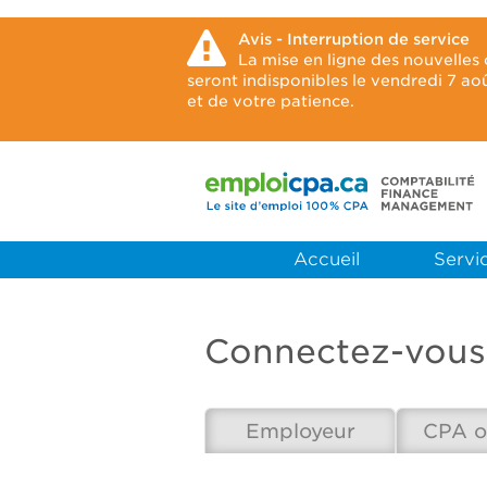
Avis - Interruption de service
La mise en ligne des nouvelles
seront indisponibles le vendredi 7 a
et de votre patience.
Accueil
Servic
Connectez-vous
Employeur
CPA o