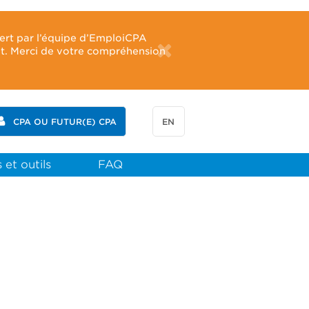
fert par l’équipe d’EmploiCPA
ût. Merci de votre compréhension
CPA OU FUTUR(E) CPA
EN
 et outils
FAQ