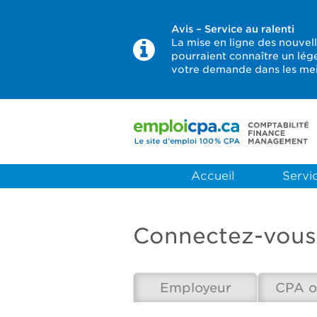
Avis – Service au ralenti
La mise en ligne des nouvel
pourraient connaître un lég
votre demande dans les meil
Accueil
Servic
Connectez-vous
Employeur
CPA o