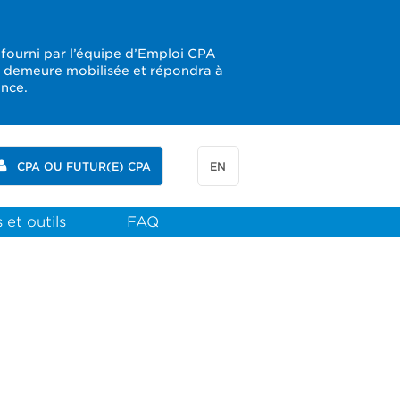
 fourni par l’équipe d’Emploi CPA
e demeure mobilisée et répondra à
ence.
CPA OU FUTUR(E) CPA
EN
 et outils
FAQ